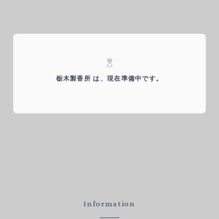
hourglass_top
栃木製香所 は、現在準備中です。
Information